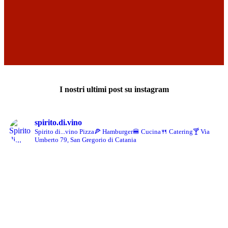
I nostri ultimi post su instagram
spirito.di.vino
Spirito di...vino
Pizza🍕 Hamburger🍔 Cucina🍴 Catering🍸
Via
Umberto 79, San Gregorio di Catania