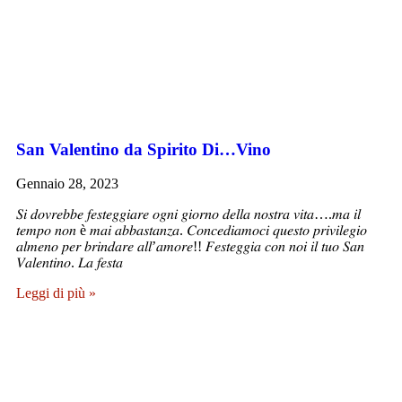
San Valentino da Spirito Di…Vino
Gennaio 28, 2023
𝑆𝑖 𝑑𝑜𝑣𝑟𝑒𝑏𝑏𝑒 𝑓𝑒𝑠𝑡𝑒𝑔𝑔𝑖𝑎𝑟𝑒 𝑜𝑔𝑛𝑖 𝑔𝑖𝑜𝑟𝑛𝑜 𝑑𝑒𝑙𝑙𝑎 𝑛𝑜𝑠𝑡𝑟𝑎 𝑣𝑖𝑡𝑎….𝑚𝑎 𝑖𝑙
𝑡𝑒𝑚𝑝𝑜 𝑛𝑜𝑛 è 𝑚𝑎𝑖 𝑎𝑏𝑏𝑎𝑠𝑡𝑎𝑛𝑧𝑎. 𝐶𝑜𝑛𝑐𝑒𝑑𝑖𝑎𝑚𝑜𝑐𝑖 𝑞𝑢𝑒𝑠𝑡𝑜 𝑝𝑟𝑖𝑣𝑖𝑙𝑒𝑔𝑖𝑜
𝑎𝑙𝑚𝑒𝑛𝑜 𝑝𝑒𝑟 𝑏𝑟𝑖𝑛𝑑𝑎𝑟𝑒 𝑎𝑙𝑙’𝑎𝑚𝑜𝑟𝑒!! 𝐹𝑒𝑠𝑡𝑒𝑔𝑔𝑖𝑎 𝑐𝑜𝑛 𝑛𝑜𝑖 𝑖𝑙 𝑡𝑢𝑜 𝑆𝑎𝑛
𝑉𝑎𝑙𝑒𝑛𝑡𝑖𝑛𝑜. 𝐿𝑎 𝑓𝑒𝑠𝑡𝑎
Leggi di più »