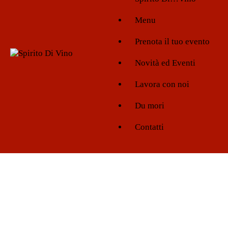
Menu
Prenota il tuo evento
Novità ed Eventi
Lavora con noi
Du mori
Contatti